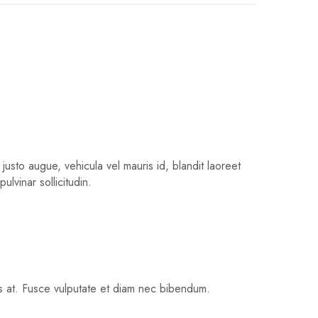
usto augue, vehicula vel mauris id, blandit laoreet
lvinar sollicitudin.
lis at. Fusce vulputate et diam nec bibendum.