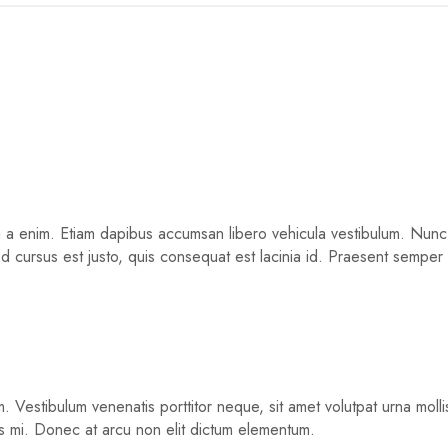
a a enim. Etiam dapibus accumsan libero vehicula vestibulum. Nunc j
 cursus est justo, quis consequat est lacinia id. Praesent semper pu
m. Vestibulum venenatis porttitor neque, sit amet volutpat urna mol
s mi. Donec at arcu non elit dictum elementum.