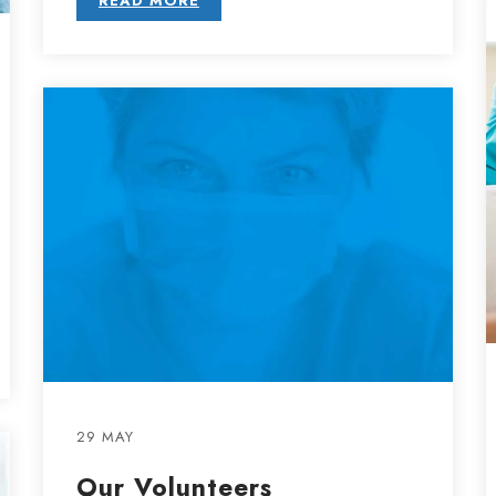
READ MORE
29 MAY
Our Volunteers